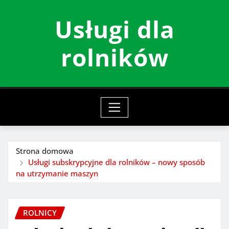
Przeskocz
Usługi dla
do
treści
rolników
Strona domowa
Usługi subskrypcyjne dla rolników – nowy sposób
na utrzymanie maszyn
ROLNICY