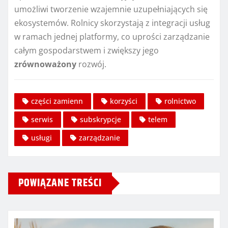
umożliwi tworzenie wzajemnie uzupełniających się
ekosystemów. Rolnicy skorzystają z integracji usług
w ramach jednej platformy, co uprości zarządzanie
całym gospodarstwem i zwiększy jego
zrównoważony
rozwój.
części zamienn
korzyści
rolnictwo
serwis
subskrypcje
telem
usługi
zarządzanie
POWIĄZANE TREŚCI