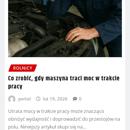
ROLNICY
Co zrobić, gdy maszyna traci moc w trakcie
pracy
portal
lut 19, 2026
0
Utrata mocy w trakcie pracy może znacząco
obniżyć wydajność i doprowadzić do przestojów na
polu. Niniejszy artykuł skupi się na…