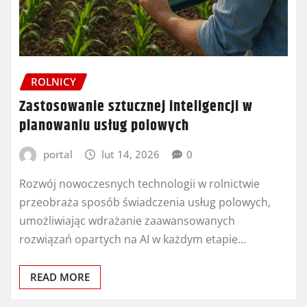
ROLNICY
Zastosowanie sztucznej inteligencji w
planowaniu usług polowych
portal
lut 14, 2026
0
Rozwój nowoczesnych technologii w rolnictwie
przeobraża sposób świadczenia usług polowych,
umożliwiając wdrażanie zaawansowanych
rozwiązań opartych na AI w każdym etapie…
READ MORE