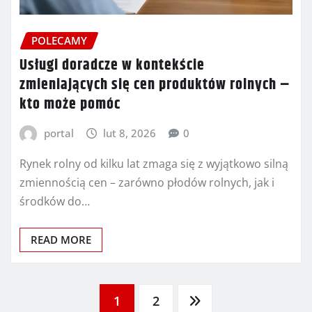
POLECAMY
Usługi doradcze w kontekście
zmieniających się cen produktów rolnych –
kto może pomóc
portal
lut 8, 2026
0
Rynek rolny od kilku lat zmaga się z wyjątkowo silną
zmiennością cen – zarówno płodów rolnych, jak i
środków do…
READ MORE
Stronicowanie
1
2