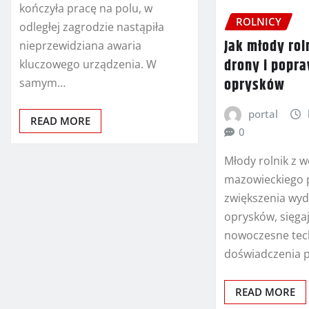
kończyła pracę na polu, w
ROLNICY
odległej zagrodzie nastąpiła
Jak młody rol
nieprzewidziana awaria
drony i popra
kluczowego urządzenia. W
oprysków
samym…
portal
READ MORE
0
Młody rolnik z 
mazowieckiego 
zwiększenia wyda
oprysków, sięga
nowoczesne tech
doświadczenia p
READ MORE