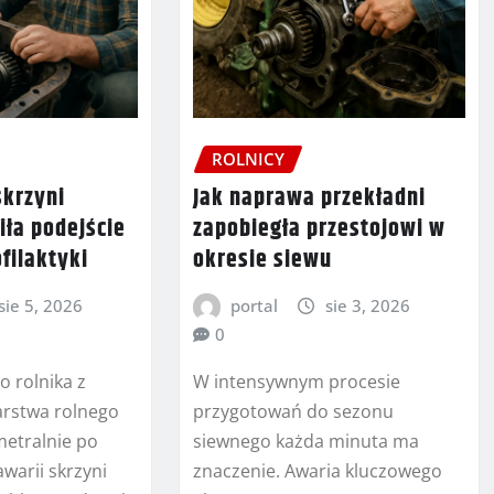
ROLNICY
skrzyni
Jak naprawa przekładni
iła podejście
zapobiegła przestojowi w
ofilaktyki
okresie siewu
sie 5, 2026
portal
sie 3, 2026
0
o rolnika z
W intensywnym procesie
rstwa rolnego
przygotowań do sezonu
metralnie po
siewnego każda minuta ma
warii skrzyni
znaczenie. Awaria kluczowego