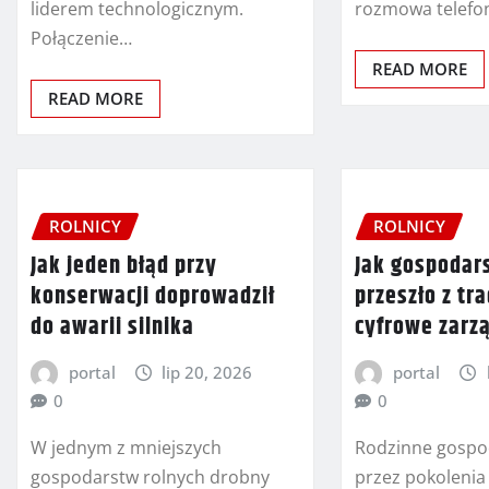
liderem technologicznym.
rozmowa telefo
Połączenie…
READ MORE
READ MORE
ROLNICY
ROLNICY
Jak jeden błąd przy
Jak gospodar
konserwacji doprowadził
przeszło z tr
do awarii silnika
cyfrowe zarz
portal
lip 20, 2026
portal
0
0
W jednym z mniejszych
Rodzinne gospo
gospodarstw rolnych drobny
przez pokolenia 