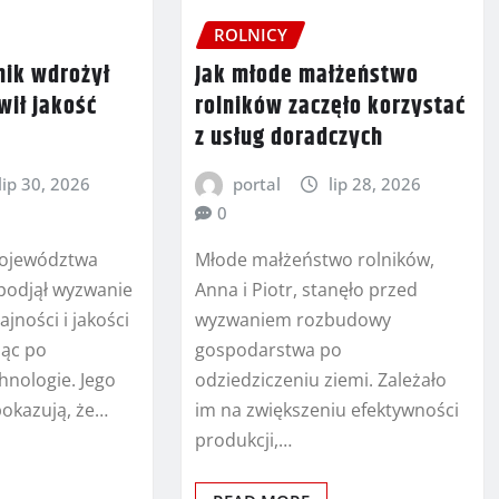
ROLNICY
nik wdrożył
Jak młode małżeństwo
wił jakość
rolników zaczęło korzystać
z usług doradczych
lip 30, 2026
portal
lip 28, 2026
0
województwa
Młode małżeństwo rolników,
podjął wyzwanie
Anna i Piotr, stanęło przed
jności i jakości
wyzwaniem rozbudowy
jąc po
gospodarstwa po
nologie. Jego
odziedziczeniu ziemi. Zależało
okazują, że…
im na zwiększeniu efektywności
produkcji,…