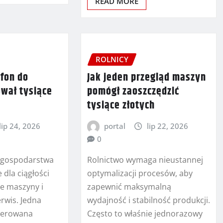
READ MORE
ROLNICY
efon do
Jak jeden przegląd maszyn
ował tysiące
pomógł zaoszczędzić
tysiące złotych
lip 24, 2026
portal
lip 22, 2026
0
l gospodarstwa
Rolnictwo wymaga nieustannej
 dla ciągłości
optymalizacji procesów, aby
e maszyny i
zapewnić maksymalną
rwis. Jedna
wydajność i stabilność produkcji.
ierowana
Często to właśnie jednorazowy