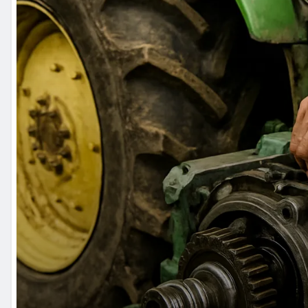
ROLNICY
Jak mobilny serwis pomógł w
portal
sie 1, 2026
0