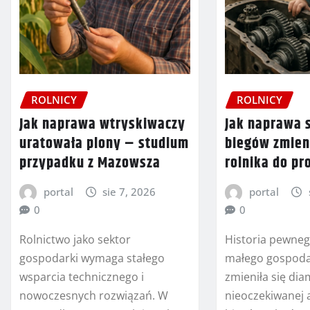
ROLNICY
ROLNICY
Jak naprawa wtryskiwaczy
Jak naprawa 
uratowała plony – studium
biegów zmien
przypadku z Mazowsza
rolnika do pr
portal
sie 7, 2026
portal
0
0
Rolnictwo jako sektor
Historia pewneg
gospodarki wymaga stałego
małego gospoda
wsparcia technicznego i
zmieniła się dia
nowoczesnych rozwiązań. W
nieoczekiwanej a