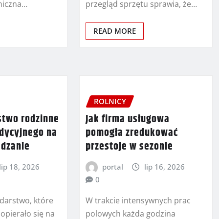
niczna…
przegląd sprzętu sprawia, że…
READ MORE
ROLNICY
stwo rodzinne
Jak firma usługowa
adycyjnego na
pomogła zredukować
ądzanie
przestoje w sezonie
lip 18, 2026
portal
lip 16, 2026
0
darstwo, które
W trakcie intensywnych prac
opierało się na
polowych każda godzina