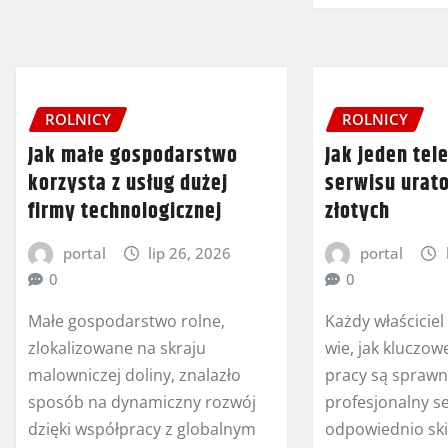
ROLNICY
ROLNICY
Jak małe gospodarstwo
Jak jeden tel
korzysta z usług dużej
serwisu urat
firmy technologicznej
złotych
portal
lip 26, 2026
portal
0
0
Małe gospodarstwo rolne,
Każdy właścicie
zlokalizowane na skraju
wie, jak kluczowe
malowniczej doliny, znalazło
pracy są sprawn
sposób na dynamiczny rozwój
profesjonalny se
dzięki współpracy z globalnym
odpowiednio sk