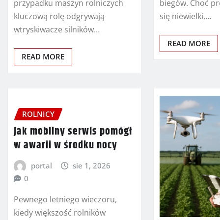
przypadku maszyn rolniczych
biegów. Choć p
kluczową rolę odgrywają
się niewielki,…
wtryskiwacze silników…
READ MORE
READ MORE
ROLNICY
Jak mobilny serwis pomógł
w awarii w środku nocy
portal
sie 1, 2026
0
Pewnego letniego wieczoru,
kiedy większość rolników