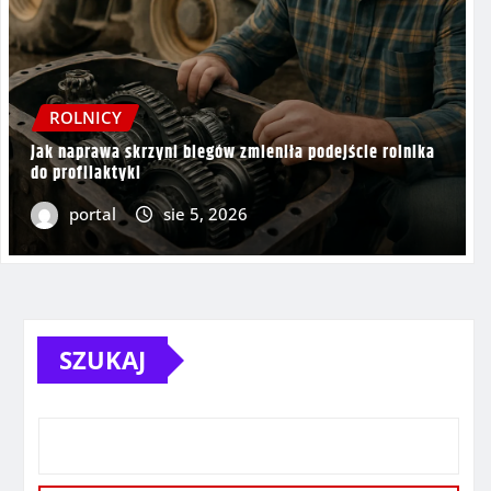
ROLNICY
ROLNICY
Jak młody rolnik wdrożył dron
Jak naprawa skrzyni biegów zmieniła podejście rolnika
do profilaktyki
portal
portal
sie 5, 2026
lip 30, 2026
0
SZUKAJ