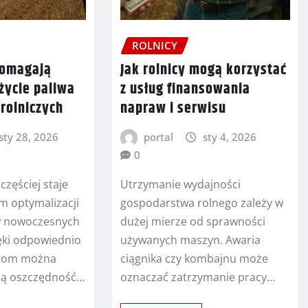
ROLNICY
pomagają
Jak rolnicy mogą korzystać
życie paliwa
z usług finansowania
rolniczych
napraw i serwisu
sty 28, 2026
portal
sty 4, 2026
0
częściej staje
Utrzymanie wydajności
m optymalizacji
gospodarstwa rolnego zależy w
 w nowoczesnych
dużej mierze od sprawności
ęki odpowiednio
używanych maszyn. Awaria
gom można
ciągnika czy kombajnu może
ną oszczędność…
oznaczać zatrzymanie pracy…