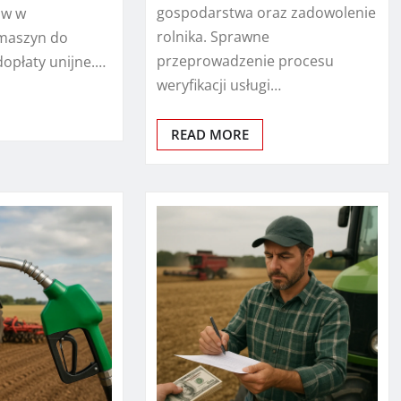
gospodarstwa oraz zadowolenie
ów w
rolnika. Sprawne
maszyn do
przeprowadzenie procesu
dopłaty unijne.…
weryfikacji usługi…
READ MORE