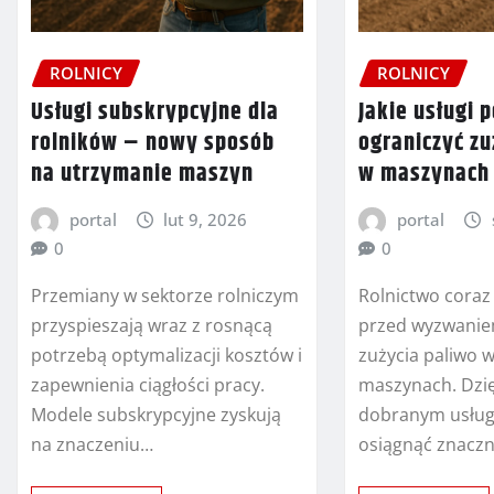
ROLNICY
ROLNICY
Usługi subskrypcyjne dla
Jakie usługi 
rolników – nowy sposób
ograniczyć zu
na utrzymanie maszyn
w maszynach 
portal
lut 9, 2026
portal
0
0
Przemiany w sektorze rolniczym
Rolnictwo coraz 
przyspieszają wraz z rosnącą
przed wyzwanie
potrzebą optymalizacji kosztów i
zużycia paliwo
zapewnienia ciągłości pracy.
maszynach. Dzi
Modele subskrypcyjne zyskują
dobranym usłu
na znaczeniu…
osiągnąć znacz