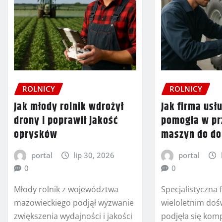
ROLNICY
ROLNICY
Jak młody rolnik wdrożył
Jak firma us
drony i poprawił jakość
pomogła w p
oprysków
maszyn do do
portal
lip 30, 2026
portal
0
0
Młody rolnik z województwa
Specjalistyczna
mazowieckiego podjął wyzwanie
wieloletnim do
zwiększenia wydajności i jakości
podjęła się ko