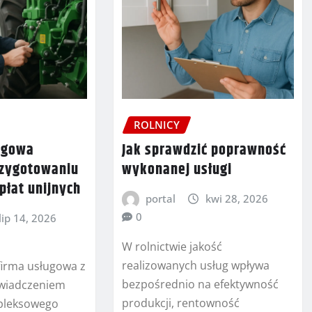
ROLNICY
ługowa
Jak sprawdzić poprawność
rzygotowaniu
wykonanej usługi
płat unijnych
portal
kwi 28, 2026
0
lip 14, 2026
W rolnictwie jakość
realizowanych usług wpływa
 firma usługowa z
bezpośrednio na efektywność
świadczeniem
produkcji, rentowność
mpleksowego