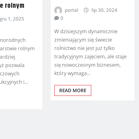
e rolnym
portal
lip 30, 2024
0
gru 1, 2025
W dzisiejszym dynamicznie
zmieniającym się świecie
żnorodnych
rolnictwo nie jest już tylko
arstwie rolnym
tradycyjnym zajęciem, ale staje
ardziej
się nowoczesnym biznesem,
yż pozwala
który wymaga…
luczowych
ukcyjnych i…
READ MORE