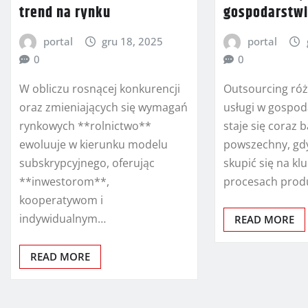
trend na rynku
gospodarstwi
portal
gru 18, 2025
portal
0
0
W obliczu rosnącej konkurencji
Outsourcing ró
oraz zmieniających się wymagań
usługi w gospod
rynkowych **rolnictwo**
staje się coraz b
ewoluuje w kierunku modelu
powszechny, gd
subskrypcyjnego, oferując
skupić się na k
**inwestorom**,
procesach prod
kooperatywom i
indywidualnym…
READ MORE
READ MORE