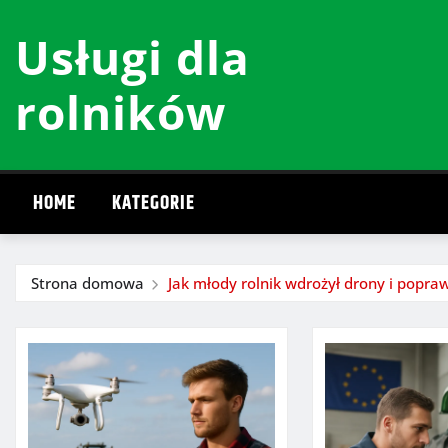
Przeskocz
Usługi dla
do
treści
rolników
HOME
KATEGORIE
Strona domowa
Jak młody rolnik wdrożył drony i popra