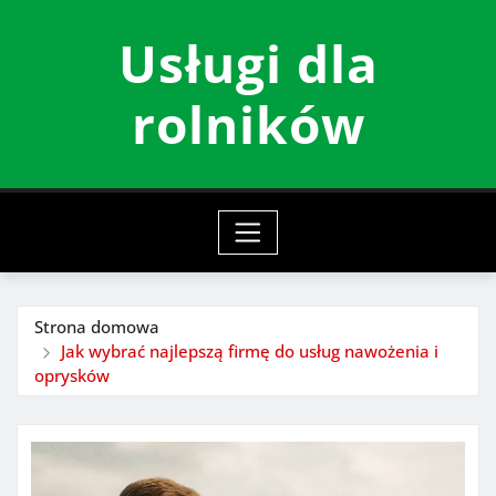
Przeskocz
Usługi dla
do
treści
rolników
Strona domowa
Jak wybrać najlepszą firmę do usług nawożenia i
oprysków