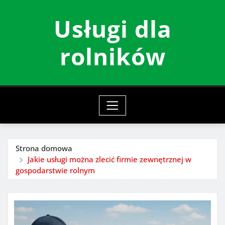
Przeskocz
Usługi dla
do
treści
rolników
Strona domowa
Jakie usługi można zlecić firmie zewnętrznej w
gospodarstwie rolnym