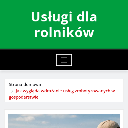
Przeskocz
Usługi dla
do
treści
rolników
Strona domowa
Jak wygląda wdrażanie usług zrobotyzowanych w
gospodarstwie