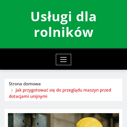
Przeskocz
Usługi dla
do
treści
rolników
Strona domowa
Jak przygotować się do przeglądu maszyn przed
dotacjami unijnymi