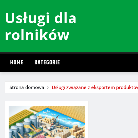
Przeskocz
Usługi dla
do
treści
rolników
HOME
KATEGORIE
Strona domowa
Usługi związane z eksportem produktów