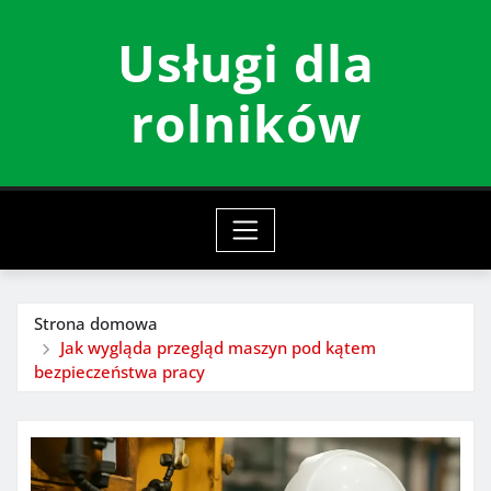
Przeskocz
Usługi dla
do
treści
rolników
Strona domowa
Jak wygląda przegląd maszyn pod kątem
bezpieczeństwa pracy