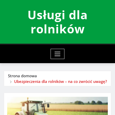
Przeskocz
Usługi dla
do
treści
rolników
Strona domowa
Ubezpieczenia dla rolników – na co zwrócić uwagę?