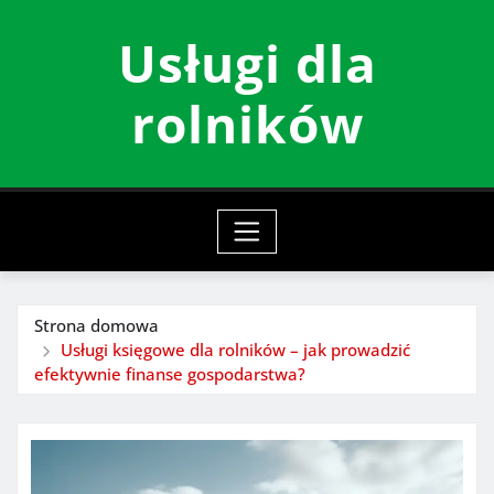
Przeskocz
Usługi dla
do
treści
rolników
Strona domowa
Usługi księgowe dla rolników – jak prowadzić
efektywnie finanse gospodarstwa?