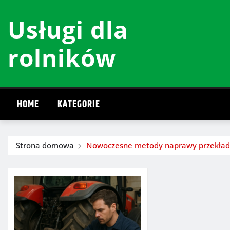
Przeskocz
Usługi dla
do
treści
rolników
HOME
KATEGORIE
Strona domowa
Nowoczesne metody naprawy przekładn