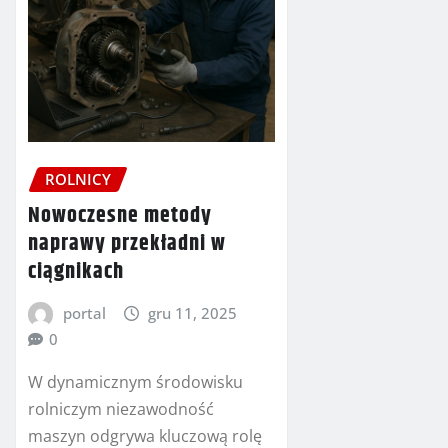
ROLNICY
Nowoczesne metody
naprawy przekładni w
ciągnikach
portal
gru 11, 2025
0
W dynamicznym środowisku
rolniczym niezawodność
maszyn odgrywa kluczową rolę