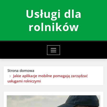
Przeskocz
Usługi dla
do
treści
rolników
Strona domowa
Jakie aplikacje mobilne pomagają zarządzać
usługami rolniczymi