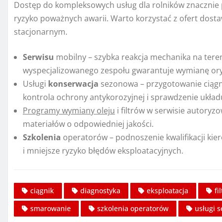
Dostęp do kompleksowych usług dla rolników znacznie p
ryzyko poważnych awarii. Warto korzystać z ofert dosta
stacjonarnym.
Serwisu
mobilny – szybka reakcja mechanika na teren
wyspecjalizowanego zespołu gwarantuje wymianę or
Usługi
konserwacja
sezonowa – przygotowanie ciągni
kontrola ochrony antykorozyjnej i sprawdzenie ukła
Programy wymiany oleju
i filtrów w serwisie autory
materiałów o odpowiedniej jakości.
Szkolenia
operatorów – podnoszenie kwalifikacji kie
i mniejsze ryzyko błędów eksploatacyjnych.
ciągnik
diagnostyka
eksploatacja
fi
smarowanie
szkolenia operatorów
usługi 