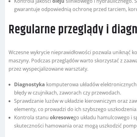
Kontrola jakości
oleju
silnikowego i hydraulicznego.
gwarantuje odpowiednią ochronę przed tarciem, kor
Regularne przeglądy i diag
Wczesne wykrycie nieprawidłowości pozwala uniknąć ko
maszyny. Podczas przeglądów warto skorzystać z zaa
przez wyspecjalizowane warsztaty.
Diagnostyka
komputerowa układów elektronicznych i 
błędy w czujnikach, zaworach czy przewodach.
Sprawdzanie luzów w układzie kierowniczym oraz zaw
elementy, co prowadzi do ich szybszego uszkodzenia
Kontrola stanu
okresowe
go układu hamulcowego i sp
skuteczności hamowania oraz mogą uszkodzić pompę