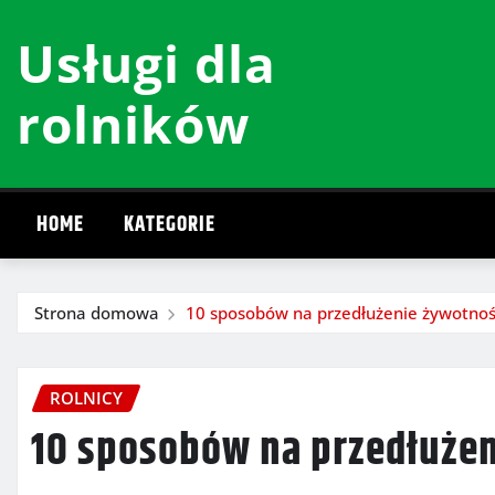
Przeskocz
Usługi dla
do
treści
rolników
HOME
KATEGORIE
Strona domowa
10 sposobów na przedłużenie żywotnośc
ROLNICY
10 sposobów na przedłużen