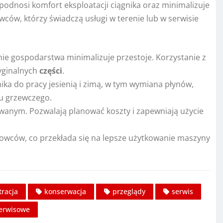
odnosi komfort eksploatacji ciągnika oraz minimalizuje
wców, którzy świadczą usługi w terenie lub w serwisie
ie gospodarstwa minimalizuje przestoje. Korzystanie z
yginalnych
części
.
ka do pracy jesienią i zimą, w tym wymiana płynów,
du grzewczego.
zowanym. Pozwalają planować koszty i zapewniają użycie
rowców, co przekłada się na lepsze użytkowanie maszyny
ltracja
konserwacja
przeglądy
serwis
serwisowe